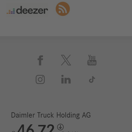





