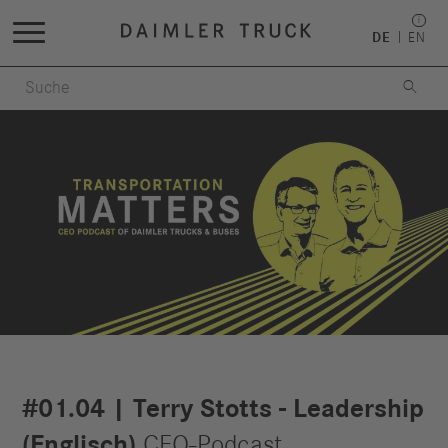
DE
EN

#01.04 | Terry Stotts - Leadership
(Englisch)
CEO-Podcast