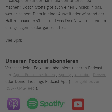
Ersatzspieler auf der Bank, die den Unterschied
machen? Coach Stotts gibt auch einen Einblick in das,
was er seinem Team in einer Auszeit oder während der
Halbzeitpause erzählt … und was Dirk Nowitzki zu einem
einzigartigen Leader gemacht hat.
Viel Spaß!
Unseren Podcast abonnieren
Verpasse keine Folge und abonniere unseren Podcast
bei:
Apple Podcasts/iTunes
,
Spotify
,
YouTube
,
Deezer
oder Deiner Lieblings-Podcast-App (
hier geht es zum
RSS-/XML-Feed
).