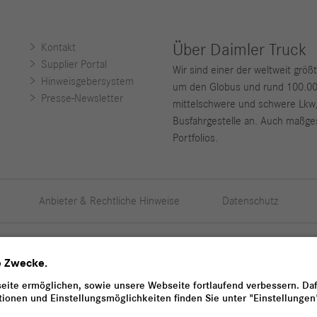
Über Daimler Truck
Kontakt
Supplier Portal
Wir sind einer der weltweit grö
Hinweisgebersystem
um den Globus und rund 100.000 
Presse-Newsletter
mittelschwere und schwere Lkw
Busfahrgestelle an. Auch maßges
Portfolios.
Anbieter & Rechtliche Hinweise
Datenschutz