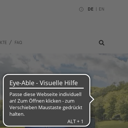
DE
EN
KTE
FAQ
Investoren
Betriebsrat
ktie
Nationale
Gremien
inanzkalender
Internationale Gremien
erichte
Aktuelles