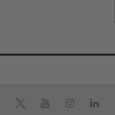




