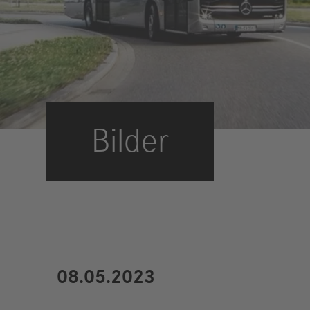
Compliance
Historie
Standorte
Bilder
Events
Karriere
Berufserfahrene
Studierende &
Absolventen
Schüler
Wer wir sind
Benefits
08.05.2023
Jobs