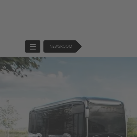
NEWSROOM
Startseite
Unternehmen
Produkte
Unternehmensführung
Trucks
130 Years of
Buses
Forward
Financial
Strategie
Services