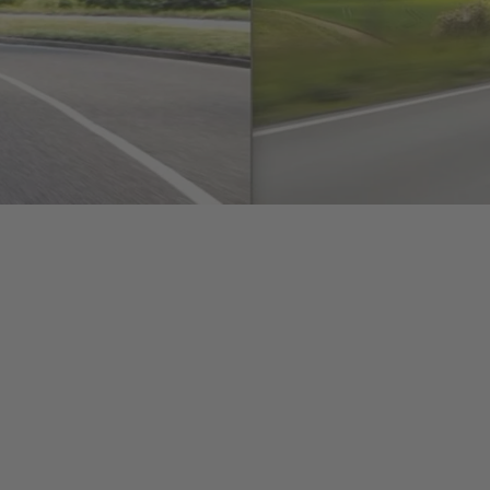
Berichte
M
Digitalisierung
S
& Services
R
S
Newsroom
News & Stories
Media Center
Medienkontakte
FAQ