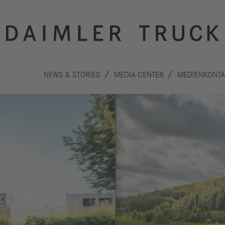
NEWS & STORIES
MEDIA CENTER
MEDIENKONTA
Innovation
Nachhaltigkeit
Antriebe
Planet
A
Sicherheit
Menschen
F
Autonomes
Performance
B
Fahren