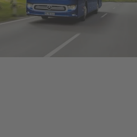
eldungen
trategie
ESG
efinanzierung
ervices