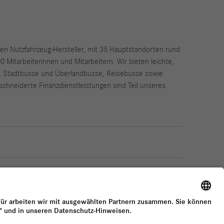
ßten Nutzfahrzeug-Hersteller, mit 35 Hauptstandorten rund
Mitarbeiterinnen und Mitarbeitern. Wir bieten leichte,
, Stadtbusse und Überlandbusse, Reisebusse sowie
chneiderte Finanzdienstleistungen sind Teil unseres