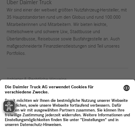
Über Daimler Truck
Wir sind einer der weltweit größten Nutzfahrzeug-Hersteller, mit
35 Hauptstandorten rund um den Globus und rund 100.000
Mitarbeiterinnen und Mitarbeitern. Wir bieten leichte,
mittelschwere und schwere Lkw, Stadtbusse und
Überlandbusse, Reisebusse sowie Busfahrgestelle an. Auch
maßgeschneiderte Finanzdienstleistungen sind Teil unseres
Portfolios.
Anbieter & Rechtliche Hinweise
Datenschutz