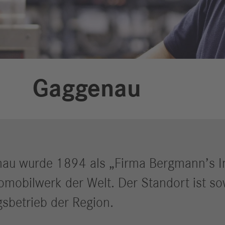
Berichte
M
Digitalisierung
S
& Services
R
S
Gaggenau
Newsroom
News & Stories
Media Center
Medienkontakte
u wurde 1894 als „Firma Bergmann’s In
FAQ
tomobilwerk der Welt. Der Standort ist so
gsbetrieb der Region.