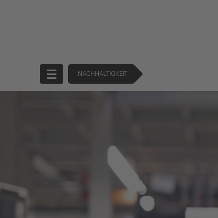
NACHHALTIGKEIT
Startseite
Unternehmen
Produkte
Unternehmensführung
Trucks
130 Years of
Buses
Forward
Financial
Strategie
Services