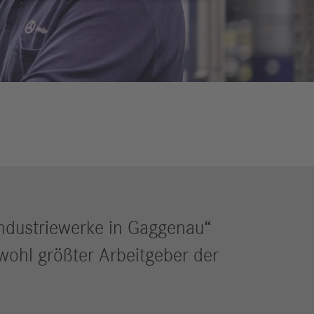
eldungen
trategie
ESG
efinanzierung
ervices
dustriewerke in Gaggenau“
wohl größter Arbeitgeber der