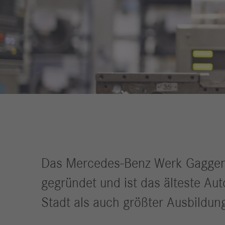
Compliance
Historie
Standorte
Events
Karriere
Berufserfahrene
Studierende &
Absolventen
Schüler
Das Mercedes-Benz Werk Gaggena
Wer wir sind
gegründet und ist das älteste Au
Benefits
Stadt als auch größter Ausbildun
Jobs