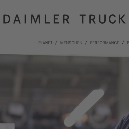
PLANET
MENSCHEN
PERFORMANCE
Innovation
Nachhaltigkeit
Antriebe
Planet
A
Sicherheit
Menschen
F
Autonomes
Performance
B
Fahren