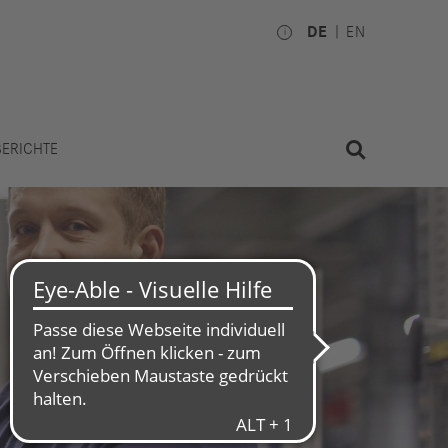
DE
EN
BERICHTE
Investoren
Betriebsrat
ktie
Nationale
Gremien
inanzkalender
Internationale Gremien
erichte
Aktuelles