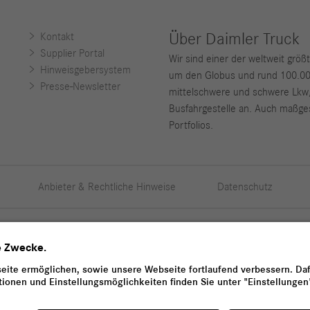
Über Daimler Truck
Kontakt
Supplier Portal
Wir sind einer der weltweit grö
Hinweisgebersystem
um den Globus und rund 100.000 
Presse-Newsletter
mittelschwere und schwere Lkw
Busfahrgestelle an. Auch maßges
Portfolios.
Anbieter & Rechtliche Hinweise
Datenschutz