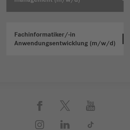
Fachinfor­matiker/-in
Anwendungs­entwicklung (m/w/d)





