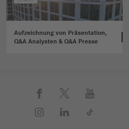
Aufzeichnung von Präsentation,
Q&A Analysten & Q&A Presse





