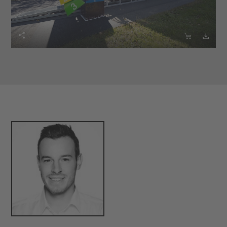


