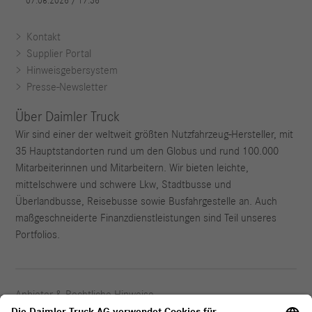
Kontakt
Supplier Portal
Hinweisgebersystem
Presse-Newsletter
Über Daimler Truck
Wir sind einer der weltweit größten Nutzfahrzeug-Hersteller, mit
35 Hauptstandorten rund um den Globus und rund 100.000
Mitarbeiterinnen und Mitarbeitern. Wir bieten leichte,
mittelschwere und schwere Lkw, Stadtbusse und
Überlandbusse, Reisebusse sowie Busfahrgestelle an. Auch
maßgeschneiderte Finanzdienstleistungen sind Teil unseres
Portfolios.
Anbieter & Rechtliche Hinweise