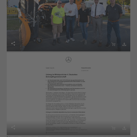





