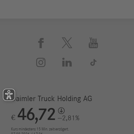





