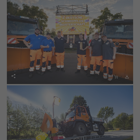


