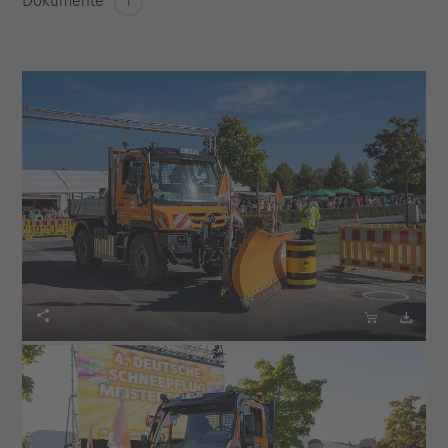
Dokumente
1


