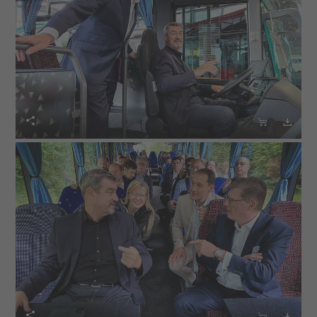





