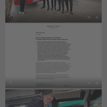





