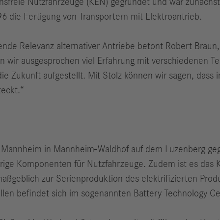
freie Nutzfahrzeuge (KEN) gegründet und war zunächst 
6 die Fertigung von Transportern mit Elektroantrieb.
mende Relevanz alternativer Antriebe betont Robert Braun
en wir ausgesprochen viel Erfahrung mit verschiedenen 
 Zukunft aufgestellt. Mit Stolz können wir sagen, dass 
teckt.“
 Mannheim in Mannheim-Waldhof auf dem Luzenberg gegr
ige Komponenten für Nutzfahrzeuge. Zudem ist es das 
geblich zur Serienproduktion des elektrifizierten Produktp
llen befindet sich im sogenannten Battery Technology Cen