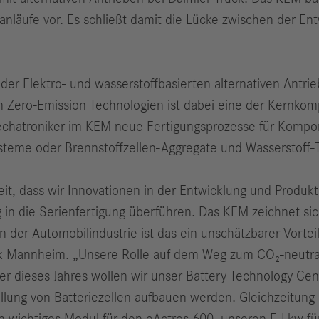
enanläufe vor. Es schließt damit die Lücke zwischen der 
der Elektro- und wasserstoffbasierten alternativen Antrie
en Zero-Emission Technologien ist dabei eine der Kernk
Mechatroniker im KEM neue Fertigungsprozesse für Kompo
ysteme oder Brennstoffzellen-Aggregate und Wasserstoff
eit, dass wir Innovationen in der Entwicklung und Produk
g in die Serienfertigung überführen. Das KEM zeichnet si
der Automobilindustrie ist das ein unschätzbarer Vorteil
k Mannheim. „Unsere Rolle auf dem Weg zum CO₂-neutral
r dieses Jahres wollen wir unser Battery Technology Cen
tellung von Batteriezellen aufbauen werden. Gleichzeitung