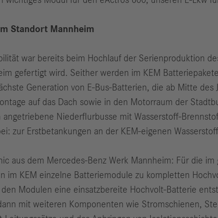
n wichtiges Modul für den eActros 600, unseren E-Lkw fü
 am Standort Mannheim
lität war bereits beim Hochlauf der Serienproduktion d
heim gefertigt wird. Seither werden im KEM Batteriepaket
 nächste Generation von E-Bus-Batterien, die ab Mitte de
ontage auf das Dach sowie in den Motorraum der Stadtbu
ch angetriebene Niederflurbusse mit Wasserstoff-Brennsto
ei: zur Erstbetankungen an der KEM-eigenen Wasserstof
onic aus dem Mercedes-Benz Werk Mannheim: Für die im 
n im KEM einzelne Batteriemodule zu kompletten Hochvol
den Modulen eine einsatzbereite Hochvolt-Batterie ents
t, dann mit weiteren Komponenten wie Stromschienen, St