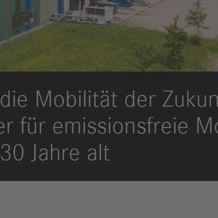
Berichte
M
Digitalisierung
S
& Services
R
S
die Mobilität der Zukun
Newsroom
News & Stories
 für emissionsfreie Mo
Media Center
Medienkontakte
0 Jahre alt
FAQ