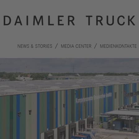
NEWS & STORIES
MEDIA CENTER
MEDIENKONTAKTE
Innovation
Nachhaltigkeit
Antriebe
Planet
A
Sicherheit
Menschen
F
Autonomes
Performance
B
Fahren