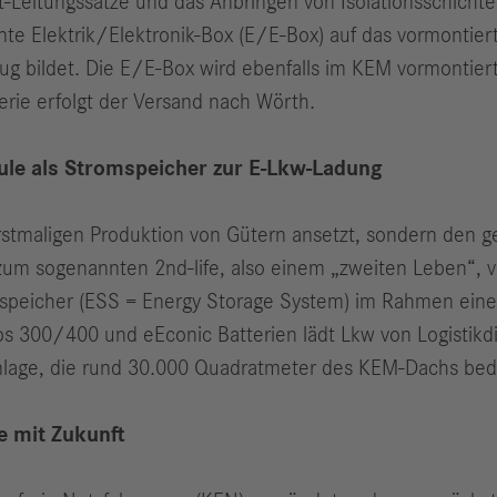
t-Leitungssätze und das Anbringen von Isolationsschichte
nte Elektrik/Elektronik-Box (E/E-Box) auf das vormontie
eug bildet. Die E/E-Box wird ebenfalls im KEM vormontiert
rie erfolgt der Versand nach Wörth.
dule als Stromspeicher zur E-Lkw-Ladung
erstmaligen Produktion von Gütern ansetzt, sondern den ge
um sogenannten 2nd-life, also einem „zweiten Leben“, v
espeicher (ESS = Energy Storage System) im Rahmen ein
s 300/400 und eEconic Batterien lädt Lkw von Logistikd
nlage, die rund 30.000 Quadratmeter des KEM-Dachs bed
e mit Zukunft