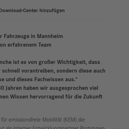
Download-Center hinzufügen
ier Fahrzeuge in Mannheim
 von erfahrenem Team
he ist es von großer Wichtigkeit, dass
 schnell vorantreiben, sondern diese auch
ise und dieses Fachwissen aus.“
30 Jahren haben wir ausgesprochen viel
en Wissen hervorragend für die Zukunft
ür emissionsfreie Mobilität (KEM) die
t als interner Entwicklungspartner Prototypen