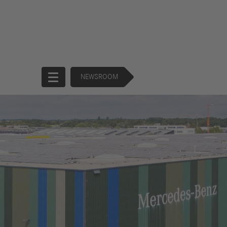
NEWSROOM
Startseite
Unternehmen
Produkte
Unternehmensführung
Trucks
130 Years of
Buses
Forward
Financial
Strategie
Services