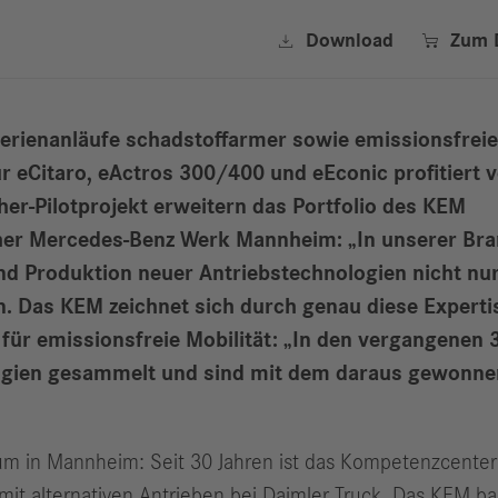


Download
Zum 
 Serienanläufe schadstoffarmer sowie emissionsfre
ür eCitaro, eActros 300/400 und eEconic profitiert
er-Pilotprojekt erweitern das Portfolio des KEM
er Mercedes-Benz Werk Mannheim: „In unserer Branc
nd Produktion neuer Antriebstechnologien nicht nur
en. Das KEM zeichnet sich durch genau diese Expert
für emissionsfreie Mobilität: „In den vergangenen 
ogien gesammelt und sind mit dem daraus gewonnen
m in Mannheim: Seit 30 Jahren ist das Kompetenzcenter f
t alternativen Antrieben bei Daimler Truck. Das KEM bau