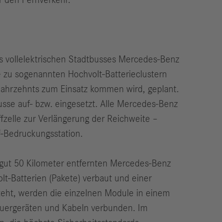
r den Fernverkehr.“
es vollelektrischen Stadtbusses Mercedes-Benz
e zu sogenannten Hochvolt-Batterieclustern
s Jahrzehnts zum Einsatz kommen wird, geplant.
sse auf- bzw. eingesetzt. Alle Mercedes-Benz
ffzelle zur Verlängerung der Reichweite –
f-Bedruckungsstation.
gut 50 Kilometer entfernten Mercedes-Benz
t-Batterien (Pakete) verbaut und einer
teht, werden die einzelnen Module in einem
euergeräten und Kabeln verbunden. Im