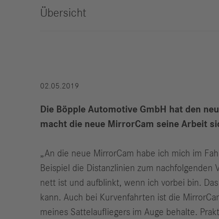
Übersicht
Compliance
Historie
Standorte
02.05.2019
Events
Karriere
Die Böpple Automotive GmbH hat den neuen
Berufserfahrene
macht die neue MirrorCam seine Arbeit si
Studierende &
Absolventen
„An die neue MirrorCam habe ich mich im Fahr
Schüler
Beispiel die Distanz­linien zum nachfolgenden
Wer wir sind
nett ist und aufblinkt, wenn ich vorbei bin. D
Benefits
kann. Auch bei Kurvenfahrten ist die MirrorC
Jobs
meines Sattelaufliegers im Auge behalte. Prakt