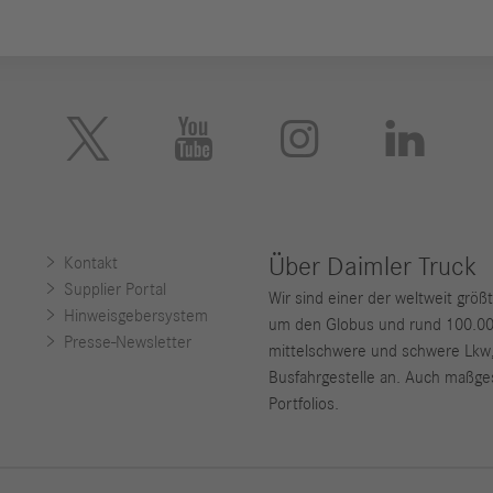





Über Daimler Truck
Kontakt
Supplier Portal
Wir sind einer der weltweit grö
Hinweisgebersystem
um den Globus und rund 100.000 
Presse-Newsletter
mittelschwere und schwere Lkw
Busfahrgestelle an. Auch maßges
Portfolios.