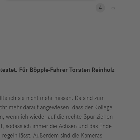
eldungen
4
trategie
ESG
efinanzierung
ervices
estet. Für Böpple-Fahrer Torsten Reinholz
te ich sie nicht mehr missen. Da sind zum
nicht mehr darauf angewiesen, dass der Kollege
 an, wenn ich wieder auf die rechte Spur ziehen
it, sodass ich immer die Achsen und das Ende
ll regeln lässt. Außerdem sind die Kameras