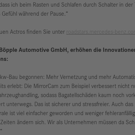
r, dass ich beim Rasten und Schlafen durch Schalter in de
es Gefühl während der Pause.“
uen Actros finden Sie unter
roadstars.mercedes-benz.c
 Böpple Automotive GmbH, erhöhen die Innovatione
ns:
Lkw-Bau begonnen: Mehr Vernetzung und mehr Automatisi
its erlebt: Die MirrorCam zum Beispiel verbessert nicht
s Fahrzeughandling, sodass Bagatellschäden kaum noch vo
ert unterwegs. Das ist sicherer und stressfreier. Auch da
e ist viel einfacher geworden und weniger fehleranfällig. 
 Zeiten ändern sich. Wir als Unternehmen müssen da Schr
.“