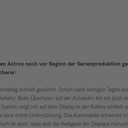
Berichte
M
Digitalisierung
S
& Services
R
S
Newsroom
 Actros noch vor Beginn der Serienproduktion get
News & Stories
cherer:
Media Center
Medienkontakte
eralltag schnell gewöhnt. Schon nach wenigen Tagen woll
FAQ
 Verkehr: Beim Überholen auf der Autobahn bin ich jetzt 
as System zeigt mir auf dem Display in der Kabine einfach
am eine echte Unterstützung: Das Kamerabild schwenkt m
isch ist auch, dass sich die Helligkeit der Displays manue