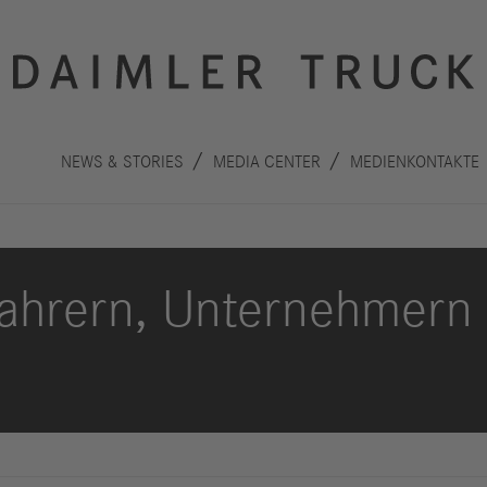
NEWS & STORIES
MEDIA CENTER
MEDIENKONTAKTE
ahrern, Unternehmern
Innovation
Nachhaltigkeit
Antriebe
Planet
A
Sicherheit
Menschen
F
Autonomes
Performance
B
Fahren