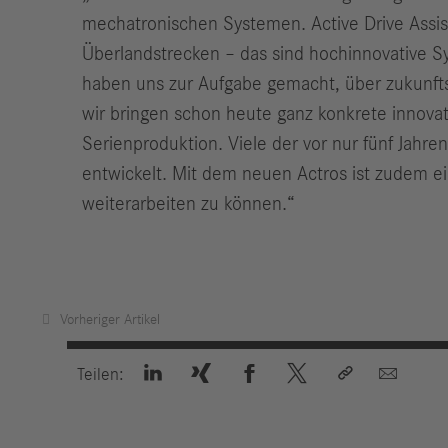
mechatronischen Systemen. Active Drive Assist
Überlandstrecken – das sind hoch­innovative Sy
haben uns zur Aufgabe gemacht, über zukunfts­
wir bringen schon heute ganz konkrete innova
Serienproduktion. Viele der vor nur fünf Jahr
entwickelt. Mit dem neuen Actros ist zudem 
weiterarbeiten zu können.“
Vorheriger Artikel






Teilen: