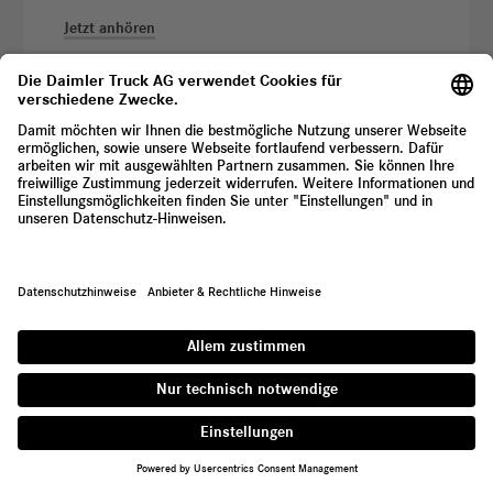
Jetzt anhören
#03.05 | Martin Lundstedt –
Partnerschaften mit Wettbewerbern
(Englisch)
Heute spricht Martin Daum mit Martin Lundstedt, dem