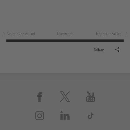
Vorheriger Artikel
Übersicht
Nächster Artikel

Teilen:





