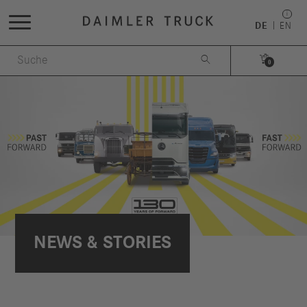
DE
EN


0
NEWS & STORIES