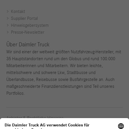
Kontakt
Supplier Portal
Hinweisgebersystem
Presse-Newsletter
Über Daimler Truck
Wir sind einer der weltweit größten Nutzfahrzeug-Hersteller, mit
35 Hauptstandorten rund um den Globus und rund 100.000
Mitarbeiterinnen und Mitarbeitern. Wir bieten leichte,
mittelschwere und schwere Lkw, Stadtbusse und
Überlandbusse, Reisebusse sowie Busfahrgestelle an. Auch
maßgeschneiderte Finanzdienstleistungen sind Teil unseres
Portfolios.
Anbieter & Rechtliche Hinweise
Datenschutz