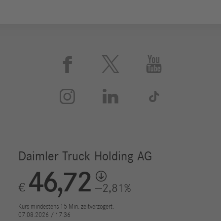





