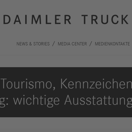
NEWS & STORIES
MEDIA CENTER
MEDIENKONTAKTE
Tourismo, Kennzeiche
g: wichtige Ausstattung
Innovation
Nachhaltigkeit
Antriebe
Planet
A
Sicherheit
Menschen
F
Autonomes
Performance
B
Fahren