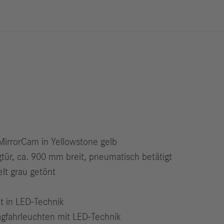
Berichte
M
Digitalisierung
S
& Services
R
S
Newsroom
News & Stories
Media Center
irrorCam in Yellowstone gelb
Medienkontakte
tür, ca. 900 mm breit, pneumatisch betätigt
FAQ
lt grau getönt
t in LED-Technik
agfahrleuchten mit LED-Technik