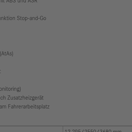
 mit ABS und ASR
unktion Stop-and-Go
(AtAs)
t
nitoring)
ch Zusatzheizgerät
m Fahrerarbeitsplatz