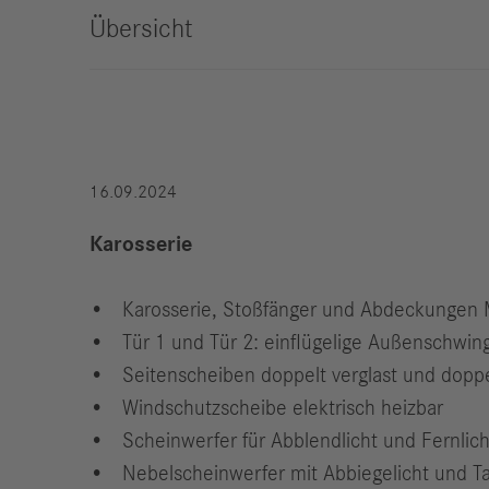
Übersicht
Compliance
Historie
Standorte
16.09.2024
Events
Karriere
Karosserie
Berufserfahrene
Studierende &
Karosserie, Stoßfänger und Abdeckungen M
Absolventen
Tür 1 und Tür 2: einflügelige Außenschwing
Schüler
Seitenscheiben doppelt verglast und doppe
Wer wir sind
Windschutzscheibe elektrisch heizbar
Benefits
Scheinwerfer für Abblendlicht und Fernlich
Jobs
Nebelscheinwerfer mit Abbiegelicht und T