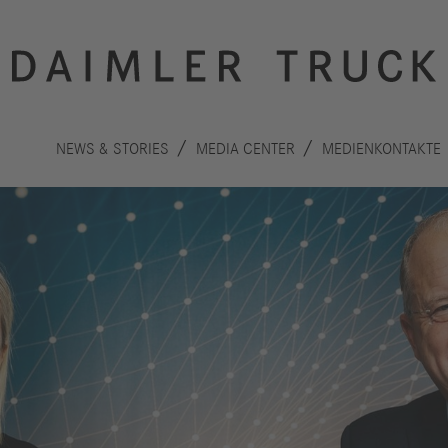
NEWS & STORIES
MEDIA CENTER
MEDIENKONTAKTE
Innovation
Nachhaltigkeit
Antriebe
Planet
A
Sicherheit
Menschen
F
Autonomes
Performance
B
Fahren