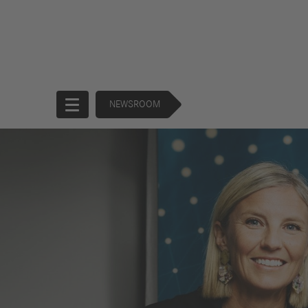
NEWSROOM
Startseite
Unternehmen
Produkte
Unternehmensführung
Trucks
130 Years of
Buses
Forward
Financial
Strategie
Services