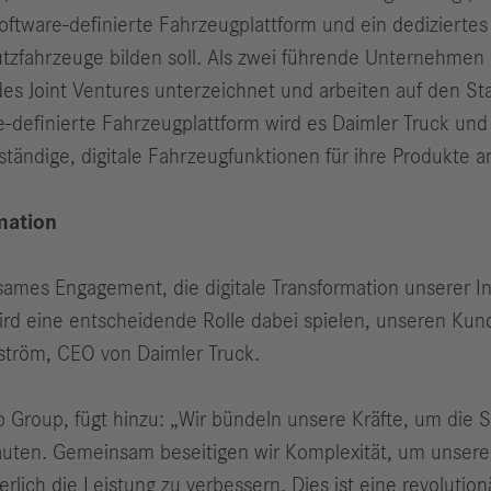
ftware-definierte Fahrzeugplattform und ein dediziertes
Nutzfahrzeuge bilden soll. Als zwei führende Unternehme
es Joint Ventures unterzeichnet und arbeiten auf den St
-definierte Fahrzeugplattform wird es Daimler Truck und 
tändige, digitale Fahrzeugfunktionen für ihre Produkte a
rmation
ames Engagement, die digitale Transformation unserer Ind
rd eine entscheidende Rolle dabei spielen, unseren Kun
dström, CEO von Daimler Truck.
 Group, fügt hinzu: „Wir bündeln unsere Kräfte, um die 
äuten. Gemeinsam beseitigen wir Komplexität, um unser
ierlich die Leistung zu verbessern. Dies ist eine revoluti