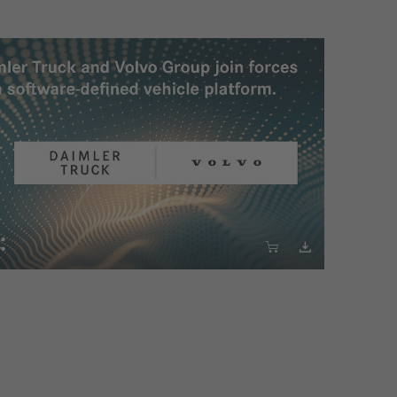


