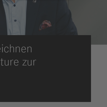
eldungen
trategie
ESG
efinanzierung
ervices
eichnen
ture zur