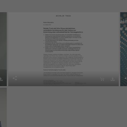



