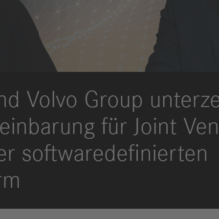
Berichte
M
Digitalisierung
S
& Services
R
S
nd Volvo Group unterz
Newsroom
News & Stories
einbarung für Joint Ven
Media Center
Medienkontakte
er softwaredefinierten
FAQ
orm