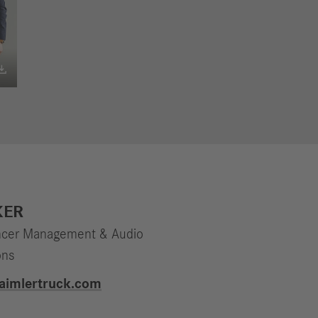

KER
encer Management & Audio
ons
aimlertruck.com