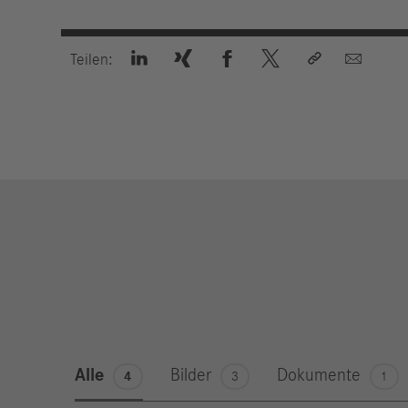






Teilen:
Alle
Bilder
Dokumente
4
3
1