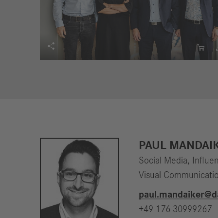


PAUL MANDAI
Social Media, Influ
Visual Communicati
paul.mandaiker​@d
+49 176 30999267