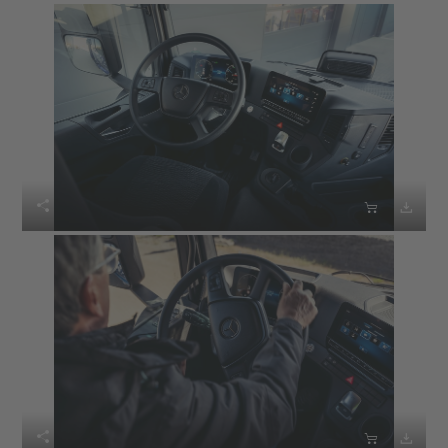





