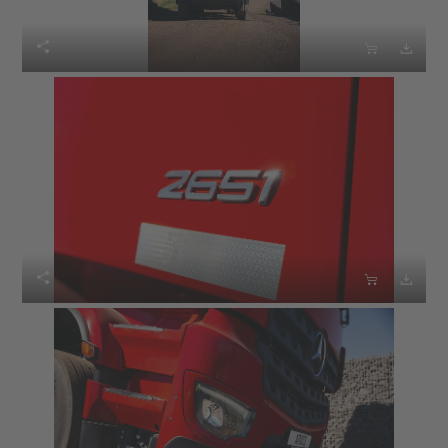





