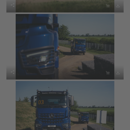





