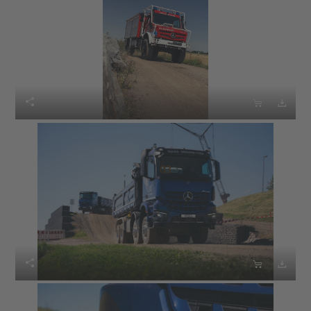





