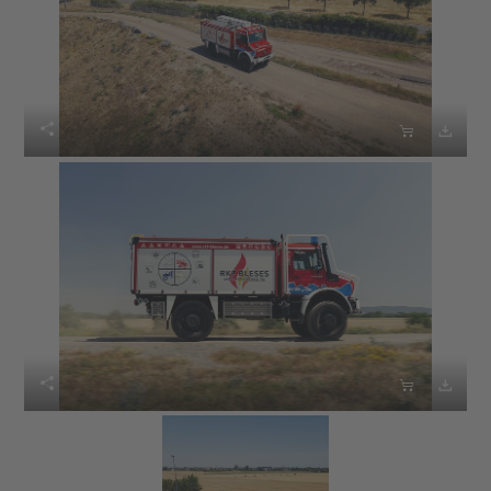





