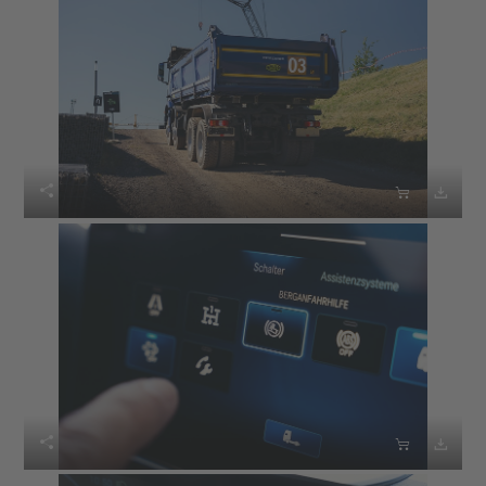





