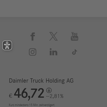





