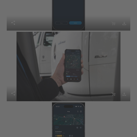





