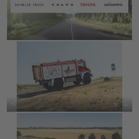





