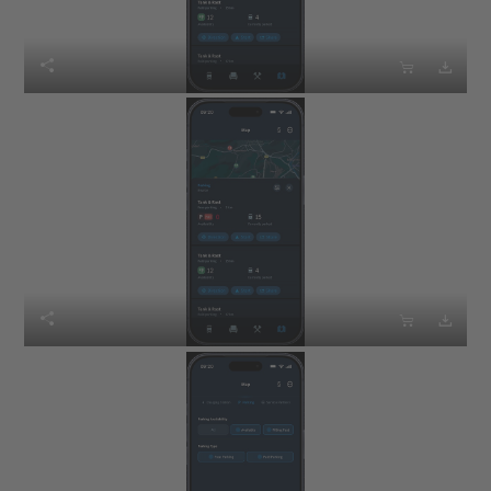





