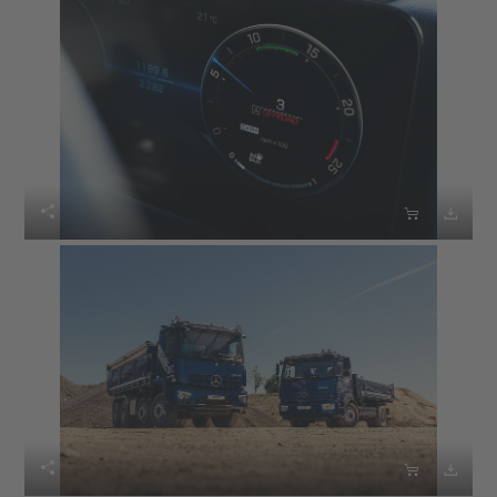





