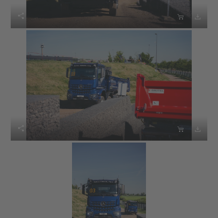





