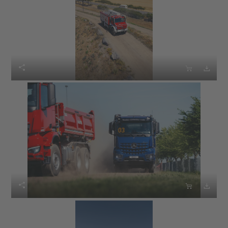





