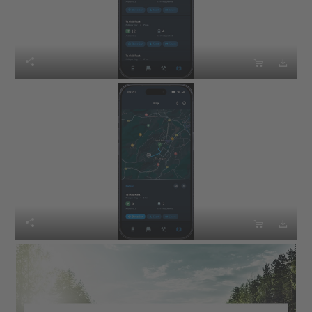





