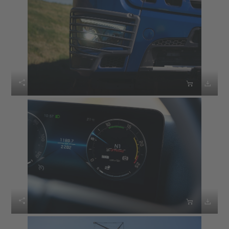





