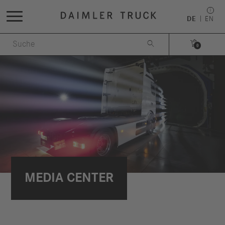
DE
EN


0
MEDIA CENTER