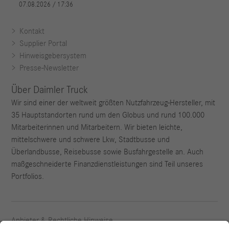
Kontakt
Supplier Portal
Hinweisgebersystem
Presse-Newsletter
Über Daimler Truck
Wir sind einer der weltweit größten Nutzfahrzeug-Hersteller, mit
35 Hauptstandorten rund um den Globus und rund 100.000
Mitarbeiterinnen und Mitarbeitern. Wir bieten leichte,
mittelschwere und schwere Lkw, Stadtbusse und
Überlandbusse, Reisebusse sowie Busfahrgestelle an. Auch
maßgeschneiderte Finanzdienstleistungen sind Teil unseres
Portfolios.
Anbieter & Rechtliche Hinweise