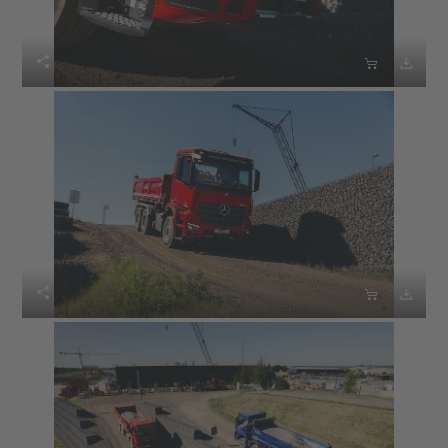





