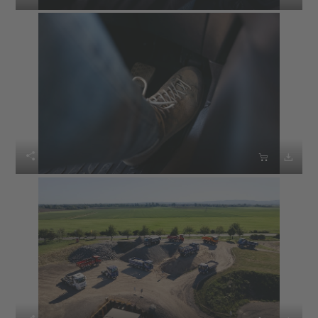


