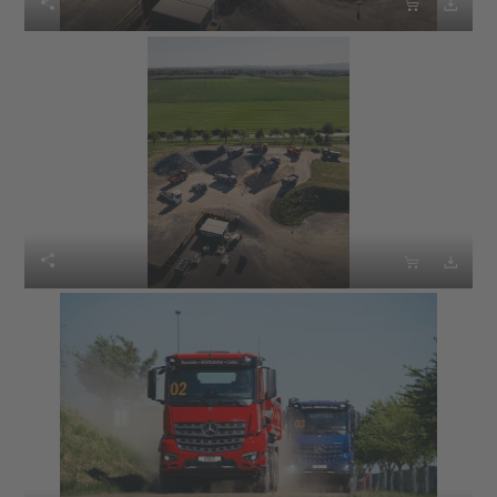





