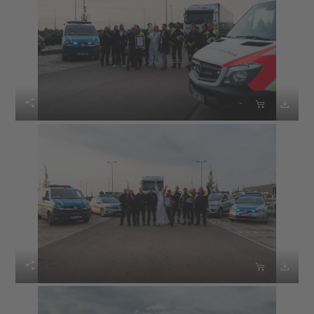





