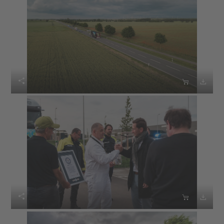





