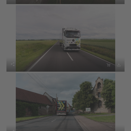


