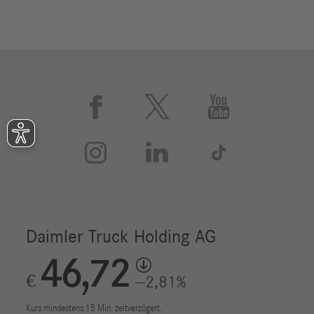





