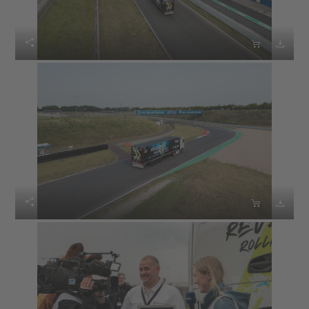





