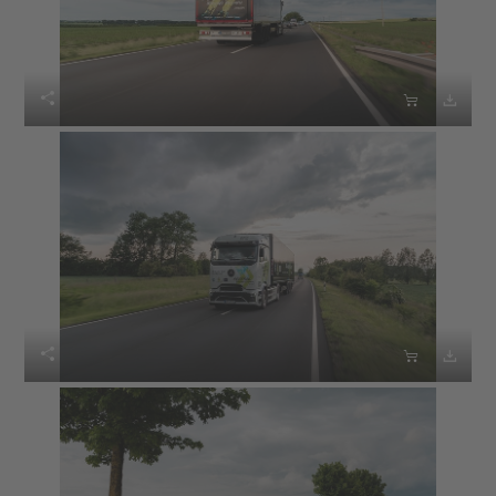





