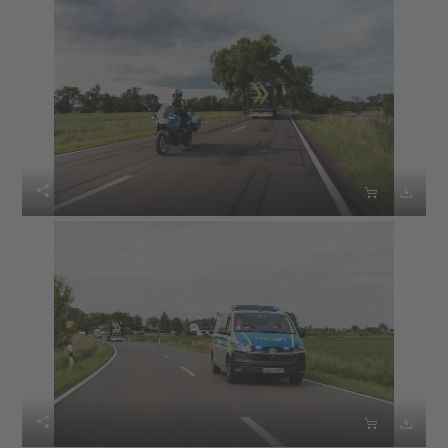





