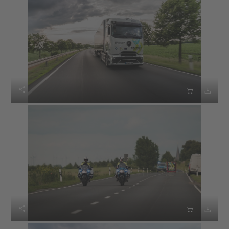





