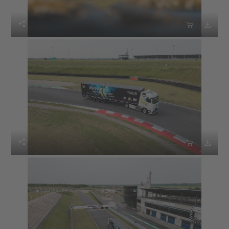





