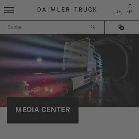
DE
EN


0
MEDIA CENTER