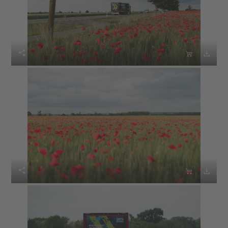





