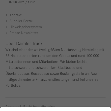
Kontakt
Supplier Portal
Hinweisgebersystem
Presse-Newsletter
Über Daimler Truck
Wir sind einer der weltweit größten Nutzfahrzeug-Hersteller, mit
35 Hauptstandorten rund um den Globus und rund 100.000
Mitarbeiterinnen und Mitarbeitern. Wir bieten leichte,
mittelschwere und schwere Lkw, Stadtbusse und
Überlandbusse, Reisebusse sowie Busfahrgestelle an. Auch
maßgeschneiderte Finanzdienstleistungen sind Teil unseres
Portfolios.
Anbieter & Rechtliche Hinweise