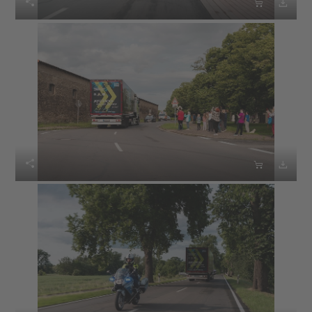





