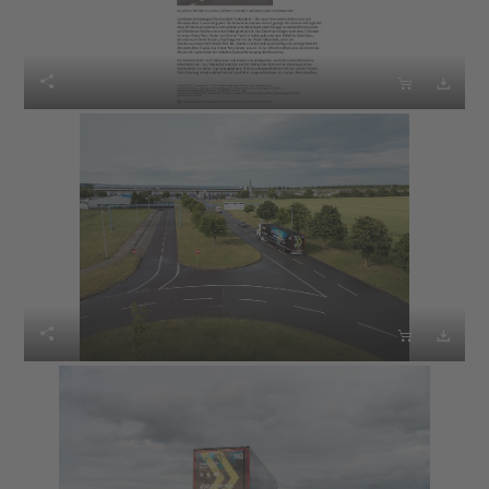





