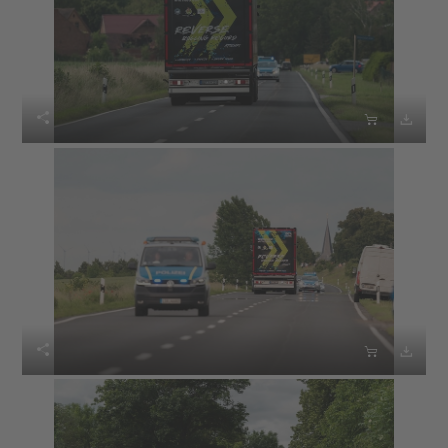





