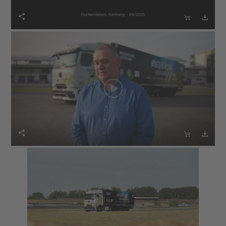





