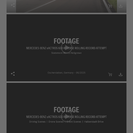





