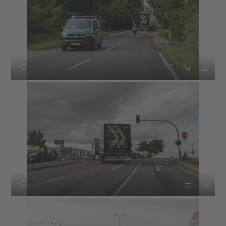





