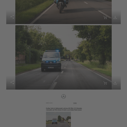





