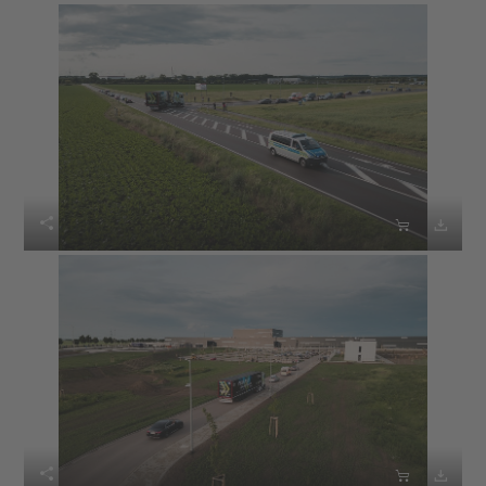





