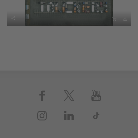








