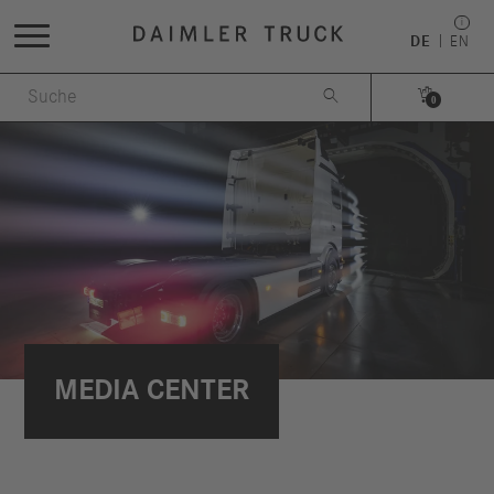
DE
EN


0
MEDIA CENTER