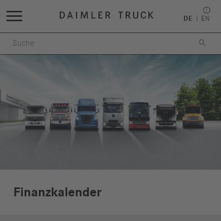
DE
EN

Finanzkalender