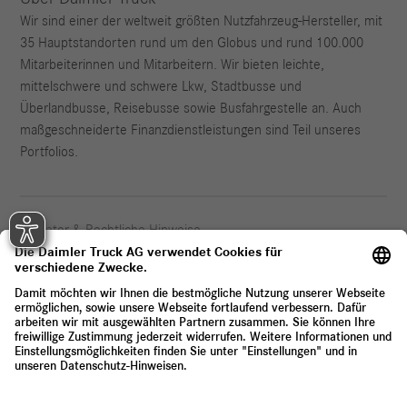
Wir sind einer der weltweit größten Nutzfahrzeug-Hersteller, mit
35 Hauptstandorten rund um den Globus und rund 100.000
Mitarbeiterinnen und Mitarbeitern. Wir bieten leichte,
mittelschwere und schwere Lkw, Stadtbusse und
Überlandbusse, Reisebusse sowie Busfahrgestelle an. Auch
maßgeschneiderte Finanzdienstleistungen sind Teil unseres
Portfolios.
Anbieter & Rechtliche Hinweise
Datenschutz